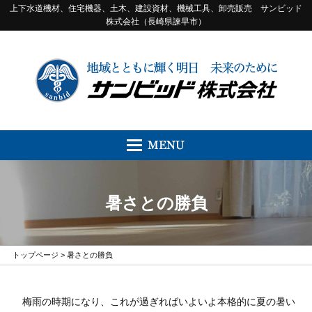
上下水道機材、住宅機器、土木、建設資材、機械工具、卸売販売 サンビッド
株式会社（長崎県諫早市）
暑さとの勝負
トップページ
>
暑さとの勝負
梅雨の時期になり、これが過ぎればいよいよ本格的に夏の暑い