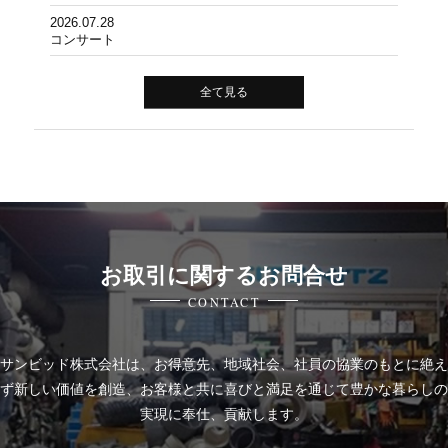
2026.07.28
コンサート
全て見る
お取引に関するお問合せ
CONTACT
サンビッド株式会社は、
お得意先、地域社会、社員の協業のもとに絶え
ず新しい価値を創造、お客様と共に喜びと
満足を通じて豊かな暮らしの
実現に奉仕、貢献します。