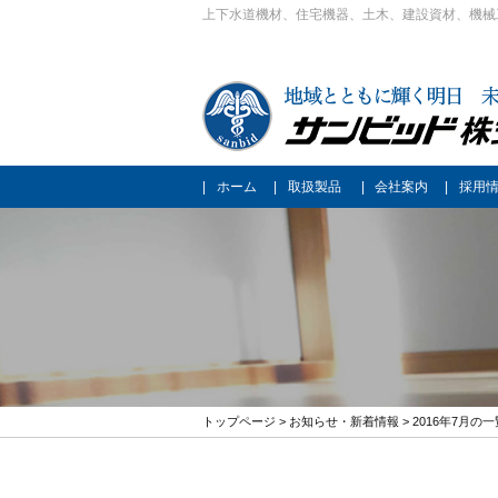
上下水道機材、住宅機器、土木、建設資材、機械
ホーム
取扱製品
会社案内
採用
トップページ
>
お知らせ・新着情報
> 2016年7月の一