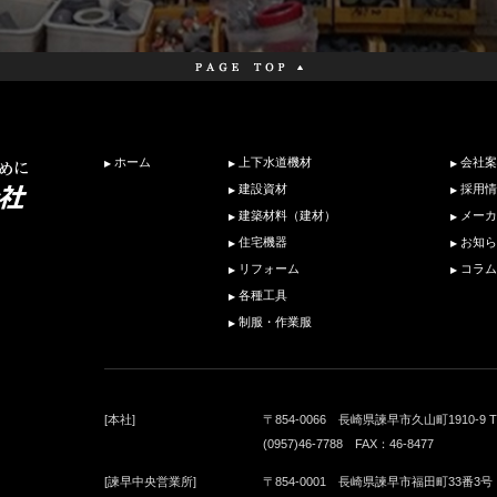
ホーム
上下水道機材
会社案
建設資材
採用情
建築材料（建材）
メーカ
住宅機器
お知ら
リフォーム
コラム
各種工具
制服・作業服
[本社]
〒854-0066 長崎県諫早市久山町1910-9 
(0957)46-7788 FAX：46-8477
[諫早中央営業所]
〒854-0001 長崎県諫早市福田町33番3号