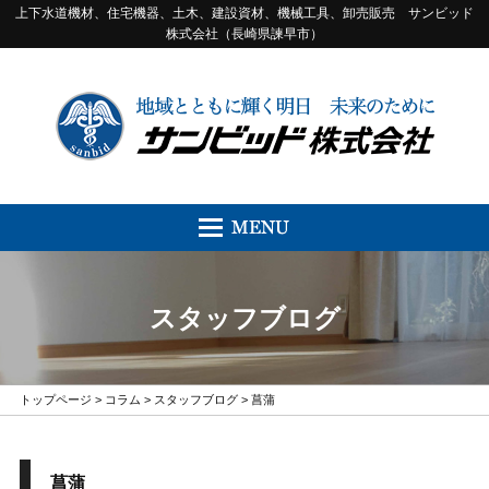
上下水道機材、住宅機器、土木、建設資材、機械工具、卸売販売 サンビッド
株式会社（長崎県諫早市）
スタッフブログ
トップページ
>
コラム
>
スタッフブログ
> 菖蒲
菖蒲