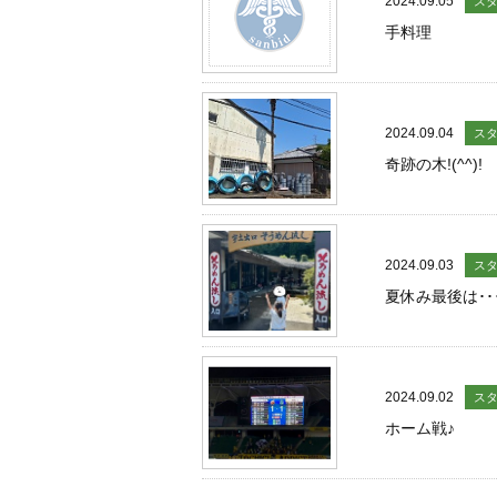
2024.09.05
ス
手料理
2024.09.04
ス
奇跡の木!(^^)!
2024.09.03
ス
夏休み最後は･･
2024.09.02
ス
ホーム戦♪