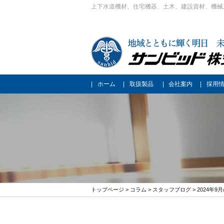
上下水道機材、住宅機器、土木、建設資材、機械
ホーム
取扱製品
会社案内
採用
トップページ
>
コラム
>
スタッフブログ
> 2024年9