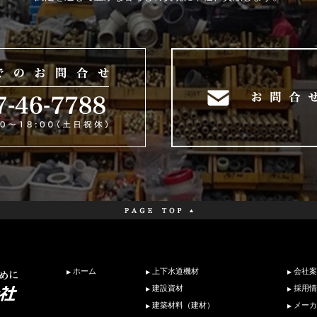
ホーム
上下水道機材
会社案
建設資材
採用情
建築材料（建材）
メーカ