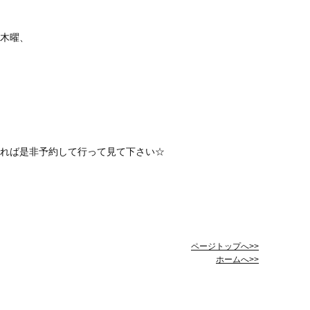
木曜、
れば是非予約して行って見て下さい☆
ページトップへ>>
ホームへ>>