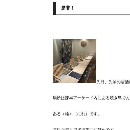
是非！
先日、先輩の居酒
場所は諫早アーケード内にある焼き鳥でん
ある＜楡＞（にれ）です。
高級な感じで接待等にお勧めです。