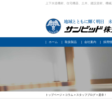
上下水道機材、住宅機器、土木、建設資材、機械
ホーム
取扱製品
会社案内
採用
トップページ
>
コラム
>
スタッフブログ
> 是非！