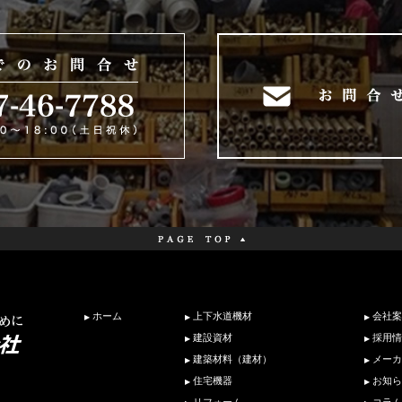
ホーム
上下水道機材
会社案
建設資材
採用情
建築材料（建材）
メーカ
住宅機器
お知ら