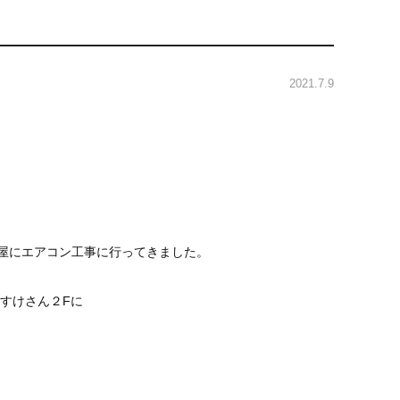
2021.7.9
屋にエアコン工事に行ってきました。
すけさん２Fに