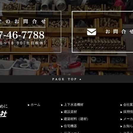
ホーム
上下水道機材
会社案
建設資材
採用情
建築材料（建材）
メーカ
住宅機器
お知ら