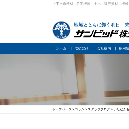
上下水道機材、住宅機器、土木、建設資材、機械
ホーム
取扱製品
会社案内
採用
トップページ
>
コラム
>
スタッフブログ
> いただき