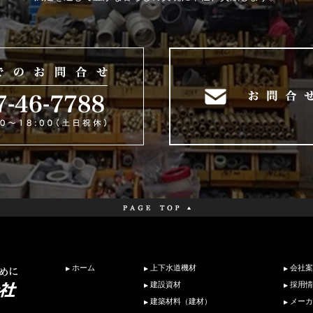
ホーム
上下水道機材
会社案
建設資材
採用情
建築材料（建材）
メーカ