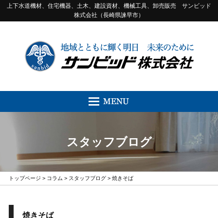
上下水道機材、住宅機器、土木、建設資材、機械工具、卸売販売 サンビッド
株式会社（長崎県諫早市）
スタッフブログ
トップページ
>
コラム
>
スタッフブログ
> 焼きそば
焼きそば