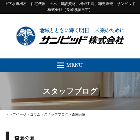
上下水道機材、住宅機器、土木、建設資材、機械工具、卸売販売 サンビッド
株式会社（長崎県諫早市）
スタッフブログ
トップページ
>
コラム
>
スタッフブログ
> 森園公園
森園公園