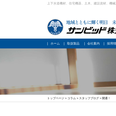
上下水道機材、住宅機器、土木、建設資材、機械
ホーム
取扱製品
会社案内
採用
トップページ
>
コラム
>
スタッフブログ
> 開通！