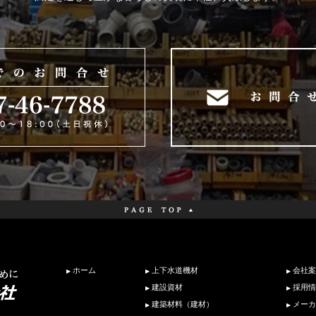
ホーム
上下水道機材
会社案
建設資材
採用情
建築材料（建材）
メーカ