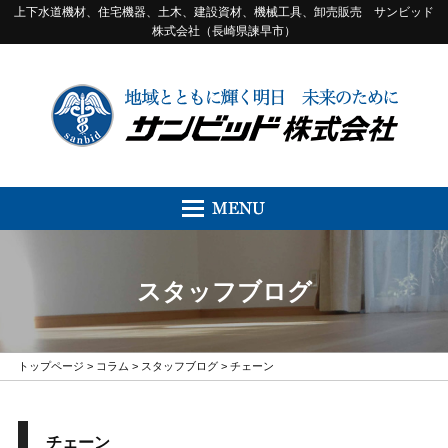
上下水道機材、住宅機器、土木、建設資材、機械工具、卸売販売 サンビッド
株式会社（長崎県諫早市）
スタッフブログ
トップページ
>
コラム
>
スタッフブログ
> チェーン
チェーン