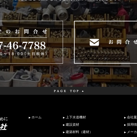
ホーム
上下水道機材
会社案
建設資材
採用情
建築材料（建材）
メーカ