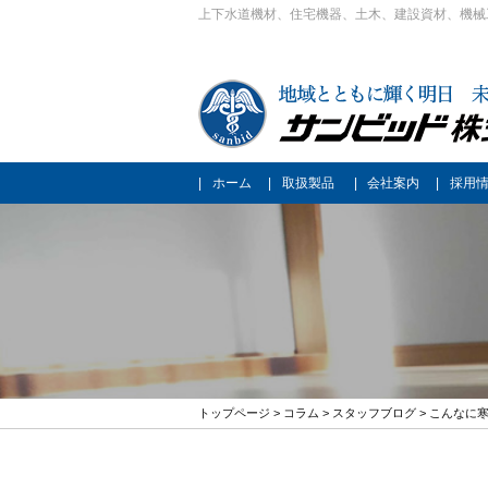
上下水道機材、住宅機器、土木、建設資材、機械
ホーム
取扱製品
会社案内
採用
トップページ
>
コラム
>
スタッフブログ
> こんなに