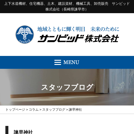
上下水道機材、住宅機器、土木、建設資材、機械工具、卸売販売 サンビッド
株式会社（長崎県諫早市）
スタッフブログ
トップページ
>
コラム
>
スタッフブログ
> 諫早神社
諫早神社