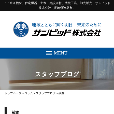
上下水道機材、住宅機器、土木、建設資材、機械工具、卸売販売 サンビッド
株式会社（長崎県諫早市）
スタッフブログ
トップページ
>
コラム
>
スタッフブログ
> 献血
献血