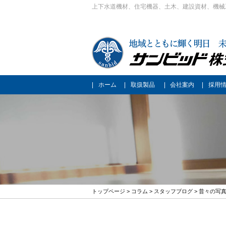
上下水道機材、住宅機器、土木、建設資材、機械
ホーム
取扱製品
会社案内
採用
トップページ
>
コラム
>
スタッフブログ
> 昔々の写