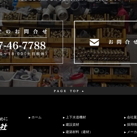
ホーム
上下水道機材
会社案
建設資材
採用情
建築材料（建材）
メーカ