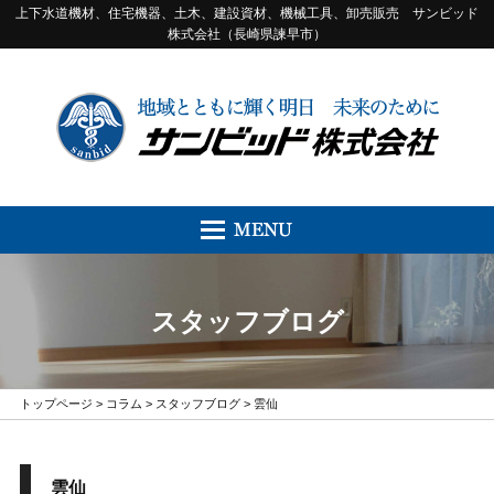
上下水道機材、住宅機器、土木、建設資材、機械工具、卸売販売 サンビッド
株式会社（長崎県諫早市）
スタッフブログ
トップページ
>
コラム
>
スタッフブログ
> 雲仙
雲仙