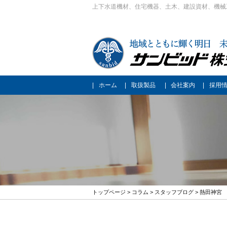
上下水道機材、住宅機器、土木、建設資材、機械
ホーム
取扱製品
会社案内
採用
トップページ
>
コラム
>
スタッフブログ
> 熱田神宮