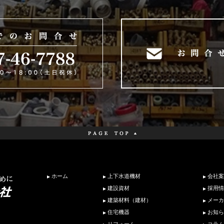
ホーム
上下水道機材
会社案
建設資材
採用情
建築材料（建材）
メーカ
住宅機器
お知ら