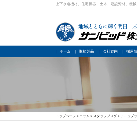
上下水道機材、住宅機器、土木、建設資材、機械
ホーム
取扱製品
会社案内
採用
トップページ
>
コラム
>
スタッフブログ
> アミュプ