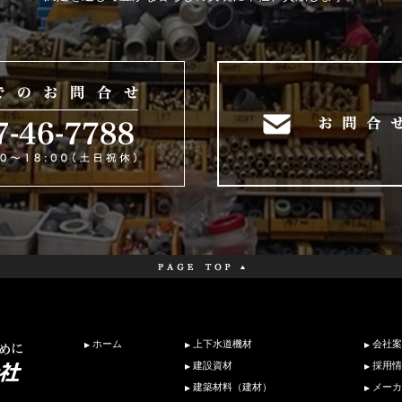
ホーム
上下水道機材
会社案
建設資材
採用情
建築材料（建材）
メーカ