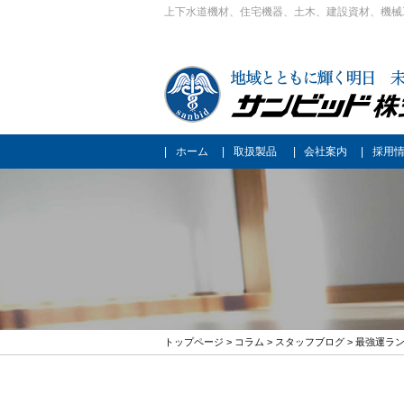
上下水道機材、住宅機器、土木、建設資材、機械
ホーム
取扱製品
会社案内
採用
トップページ
>
コラム
>
スタッフブログ
> 最強運ラ