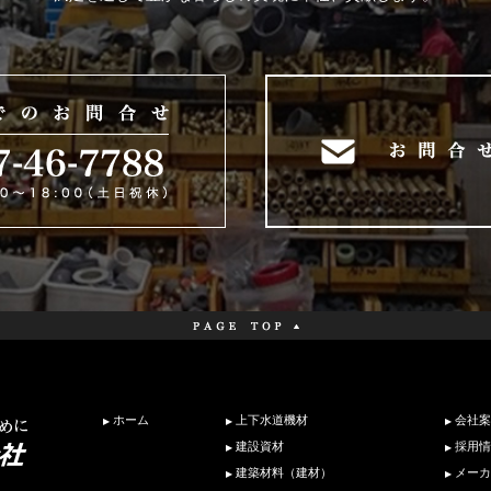
ホーム
上下水道機材
会社案
建設資材
採用情
建築材料（建材）
メーカ