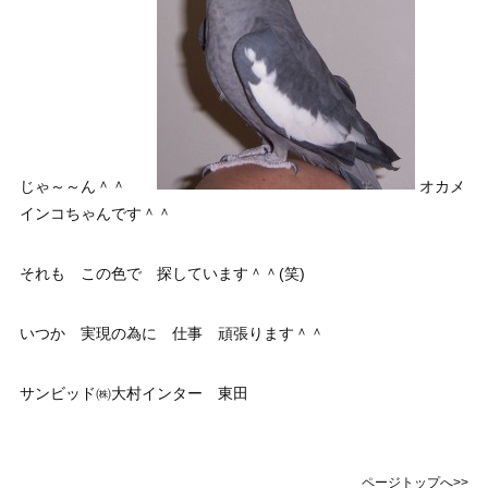
じゃ～～ん＾＾
オカメ
インコちゃんです＾＾
それも この色で 探しています＾＾(笑)
いつか 実現の為に 仕事 頑張ります＾＾
サンビッド㈱大村インター 東田
ページトップへ>>