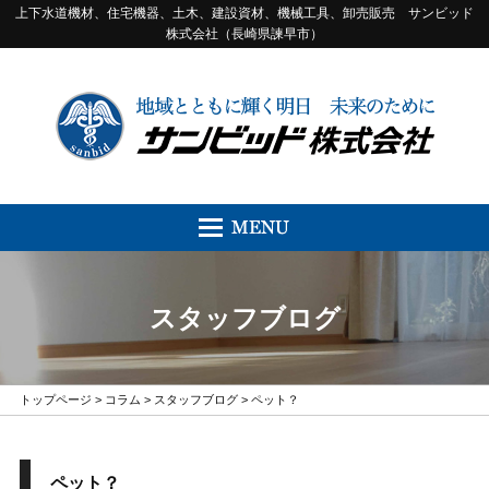
上下水道機材、住宅機器、土木、建設資材、機械工具、卸売販売 サンビッド
株式会社（長崎県諫早市）
スタッフブログ
トップページ
>
コラム
>
スタッフブログ
> ペット？
ペット？