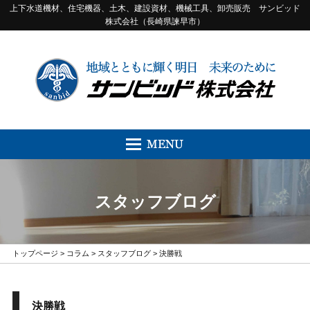
上下水道機材、住宅機器、土木、建設資材、機械工具、卸売販売 サンビッド
株式会社（長崎県諫早市）
スタッフブログ
トップページ
>
コラム
>
スタッフブログ
> 決勝戦
決勝戦