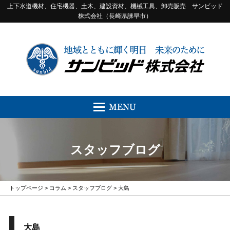
上下水道機材、住宅機器、土木、建設資材、機械工具、卸売販売 サンビッド
株式会社（長崎県諫早市）
スタッフブログ
トップページ
>
コラム
>
スタッフブログ
> 大島
大島