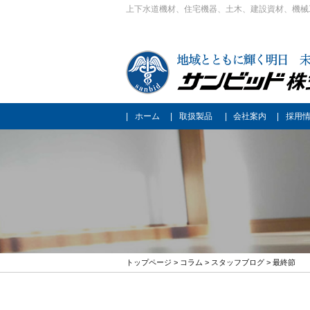
上下水道機材、住宅機器、土木、建設資材、機械
ホーム
取扱製品
会社案内
採用
トップページ
>
コラム
>
スタッフブログ
> 最終節