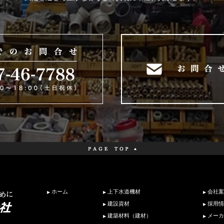
ホーム
上下水道機材
会社案
建設資材
採用情
建築材料（建材）
メーカ