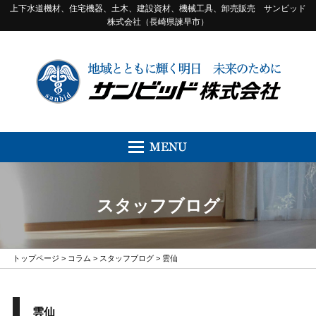
上下水道機材、住宅機器、土木、建設資材、機械工具、卸売販売 サンビッド
株式会社（長崎県諫早市）
スタッフブログ
トップページ
>
コラム
>
スタッフブログ
> 雲仙
雲仙