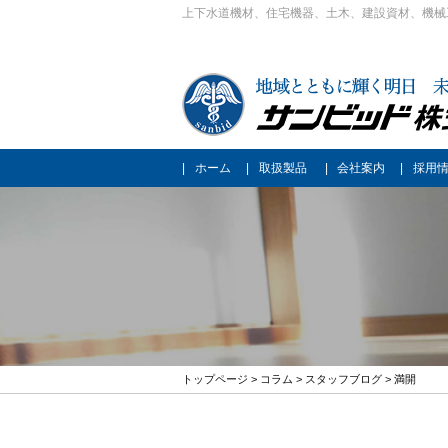
上下水道機材、住宅機器、土木、建設資材、機械
ホーム
取扱製品
会社案内
採用
トップページ
>
コラム
>
スタッフブログ
> 満開