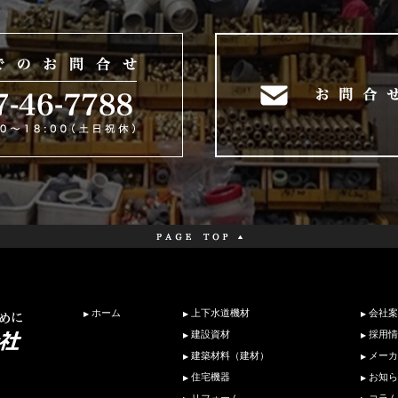
ホーム
上下水道機材
会社案
建設資材
採用情
建築材料（建材）
メーカ
住宅機器
お知ら