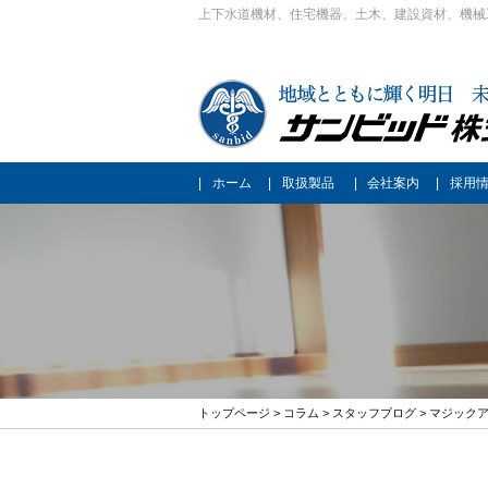
上下水道機材、住宅機器、土木、建設資材、機械
ホーム
取扱製品
会社案内
採用
トップページ
>
コラム
>
スタッフブログ
> マジックアワ