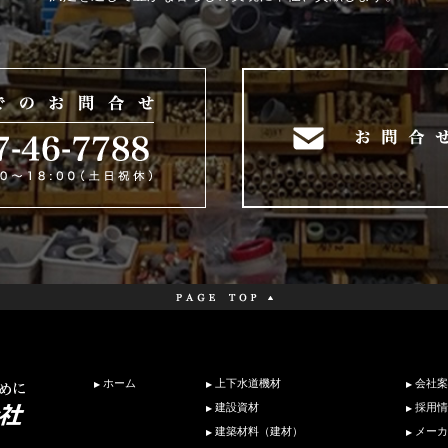
ホーム
上下水道機材
会社案
建設資材
採用情
建築材料（建材）
メーカ