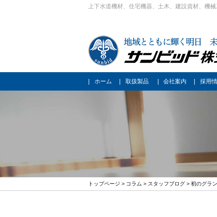
上下水道機材、住宅機器、土木、建設資材、機械
ホーム
取扱製品
会社案内
採用
トップページ
>
コラム
>
スタッフブログ
> 初のグラ