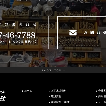
ホーム
上下水道機材
会社案
建設資材
採用情
建築材料（建材）
メーカ