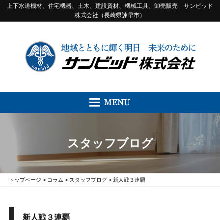
上下水道機材、住宅機器、土木、建設資材、機械工具、卸売販売 サンビッド
株式会社（長崎県諫早市）
スタッフブログ
トップページ
>
コラム
>
スタッフブログ
> 新人戦３連覇
新人戦３連覇