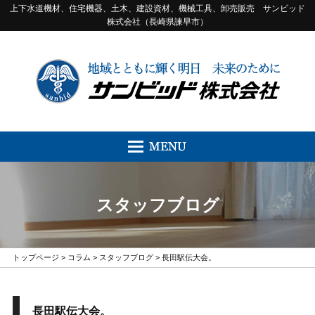
上下水道機材、住宅機器、土木、建設資材、機械工具、卸売販売 サンビッド
株式会社（長崎県諫早市）
スタッフブログ
トップページ
>
コラム
>
スタッフブログ
> 長田駅伝大会。
長田駅伝大会。