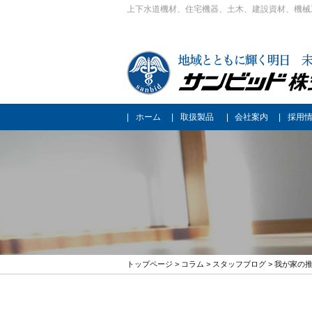
上下水道機材、住宅機器、土木、建設資材、機械
ホーム
取扱製品
会社案内
採用
トップページ
>
コラム
>
スタッフブログ
> 我が家の