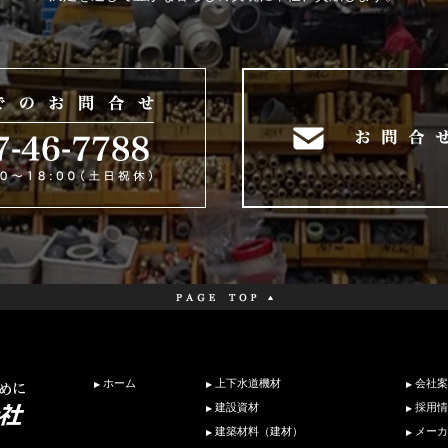
ホーム
上下水道機材
会社案
建設資材
採用情
建築材料（建材）
メーカ