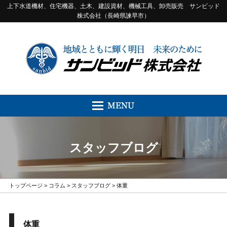
上下水道機材、住宅機器、土木、建設資材、機械工具、卸売販売 サンビッド
株式会社（長崎県諫早市）
スタッフブログ
トップページ
>
コラム
>
スタッフブログ
> 体重
体重