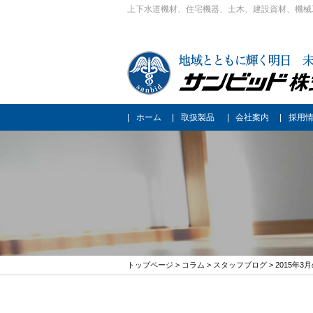
上下水道機材、住宅機器、土木、建設資材、機械
ホーム
取扱製品
会社案内
採用
トップページ
>
コラム
>
スタッフブログ
> 2015年3