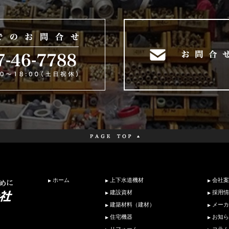
ホーム
上下水道機材
会社案
建設資材
採用情
建築材料（建材）
メーカ
住宅機器
お知ら