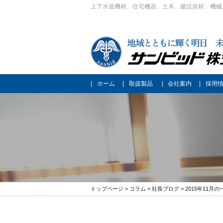
上下水道機材、住宅機器、土木、建設資材、機械
ホーム
取扱製品
会社案内
採用
トップページ
>
コラム
>
社長ブログ
> 2015年11月の