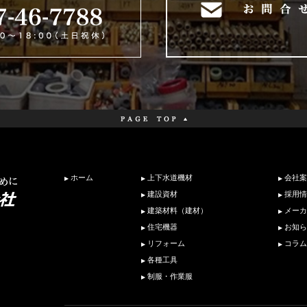
ホーム
上下水道機材
会社案
建設資材
採用情
建築材料（建材）
メーカ
住宅機器
お知ら
リフォーム
コラム
各種工具
制服・作業服