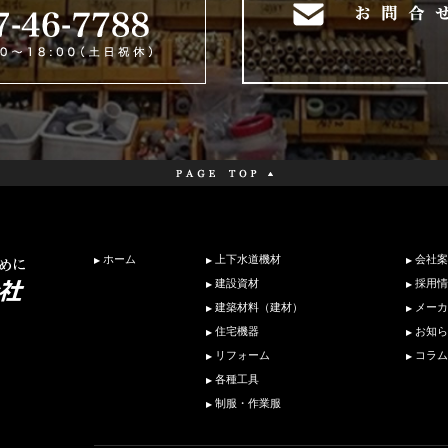
ホーム
上下水道機材
会社案
建設資材
採用情
建築材料（建材）
メーカ
住宅機器
お知ら
リフォーム
コラム
各種工具
制服・作業服