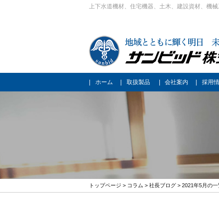
上下水道機材、住宅機器、土木、建設資材、機械
ホーム
取扱製品
会社案内
採用
トップページ
>
コラム
>
社長ブログ
> 2021年5月の