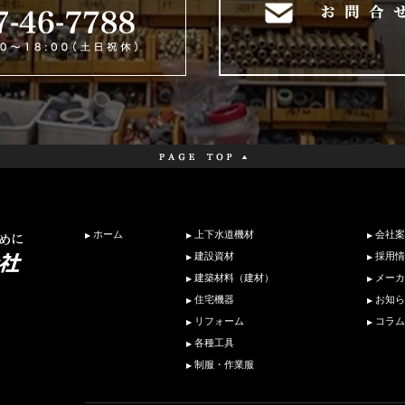
ホーム
上下水道機材
会社案
建設資材
採用情
建築材料（建材）
メーカ
住宅機器
お知ら
リフォーム
コラム
各種工具
制服・作業服