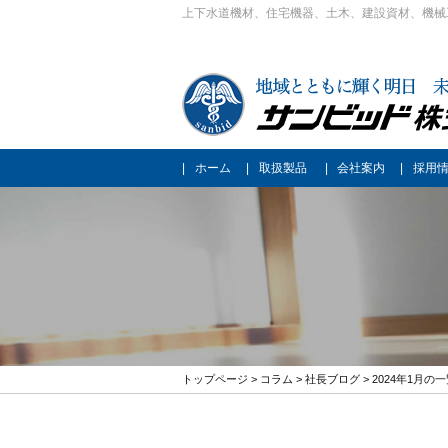
上下水道機材、住宅機器、土木、建設資材、機械
ホーム
取扱製品
会社案内
採用
トップページ
>
コラム
>
社長ブログ
> 2024年1月の