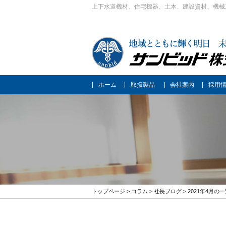
上下水道機材、住宅機器、土木、建設資材、機械
ホーム
取扱製品
会社案内
採用
トップページ
>
コラム
>
社長ブログ
> 2021年4月の