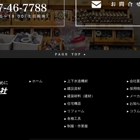
ホーム
上下水道機材
会社案
建設資材
採用情
建築材料（建材）
メーカ
住宅機器
お知ら
リフォーム
コラム
各種工具
制服・作業服