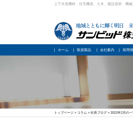
上下水道機材、住宅機器、土木、建設資材、機械
ホーム
取扱製品
会社案内
採用
トップページ
>
コラム
>
社長ブログ
> 2022年2月の