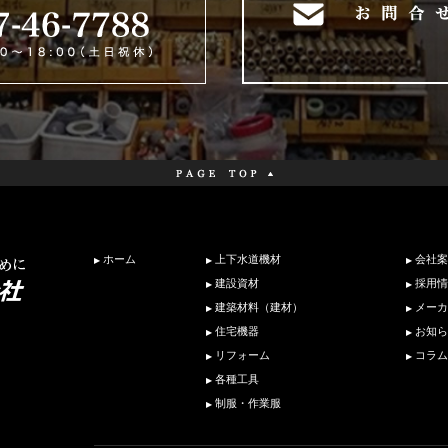
ホーム
上下水道機材
会社案
建設資材
採用情
建築材料（建材）
メーカ
住宅機器
お知ら
リフォーム
コラム
各種工具
制服・作業服